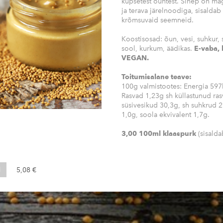
küpsetest õuntest. Sinep on 
ja terava järelnoodiga, sisaldab 
krõmsuvaid seemneid.
Koostisosad: õun, vesi, suhkur, 
sool, kurkum, äädikas.
E-vaba, 
VEGAN.
Toitumisalane teave:
100g valmistootes: Energia 597
Rasvad 1,23g sh küllastunud ra
süsivesikud 30,3g, sh suhkrud 
1,0g, soola ekvivalent 1,7g.
3,00 100ml klaaspurk
(sisald
i
5,08 €