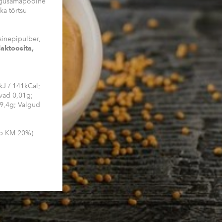
magusamapoolne
ka törtsu
sinepipulber,
laktoosita,
kJ / 141kCal;
svad 0,01g;
29,4g; Valgud
ab KM 20%)