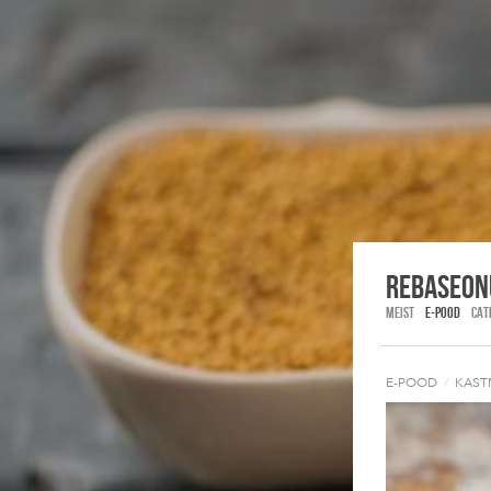
Rebaseon
MEIST
E-POOD
CAT
E-POOD
/
KASTM