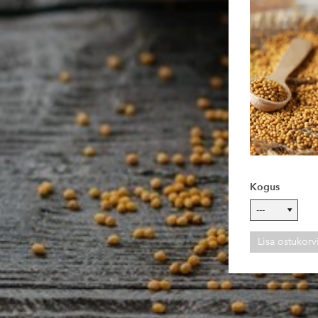
Kogus
Lisa ostukorv