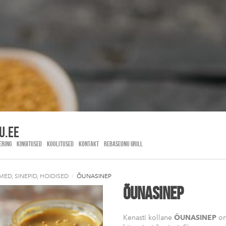
u.EE
ERING
KINGITUSED
KOOLITUSED
KONTAKT
REBASEONU GRILL
ED, SINEPID, HOIDISED
/
ÕUNASINEP
ÕUNASINEP
Kenasti kollane
ÕUNASINEP
on