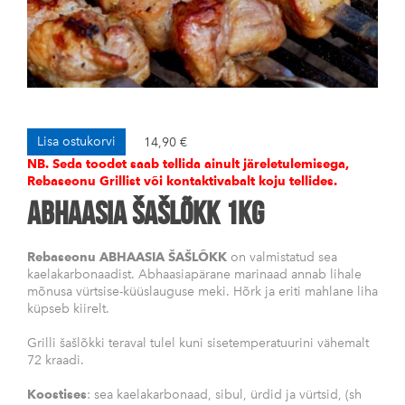
Lisa ostukorvi
14,90 €
NB. Seda toodet saab tellida ainult järeletulemisega,
Rebaseonu Grillist või kontaktivabalt koju tellides.
ABHAASIA ŠAŠLÕKK 1kg
Rebaseonu ABHAASIA ŠAŠLÕKK
on valmistatud sea
kaelakarbonaadist. Abhaasiapärane marinaad annab lihale
mõnusa vürtsise-küüslauguse meki. Hõrk ja eriti mahlane liha
küpseb kiirelt.
Grilli šašlõkki teraval tulel kuni sisetemperatuurini vähemalt
72 kraadi.
Koostises
: sea kaelakarbonaad, sibul, ürdid ja vürtsid, (sh