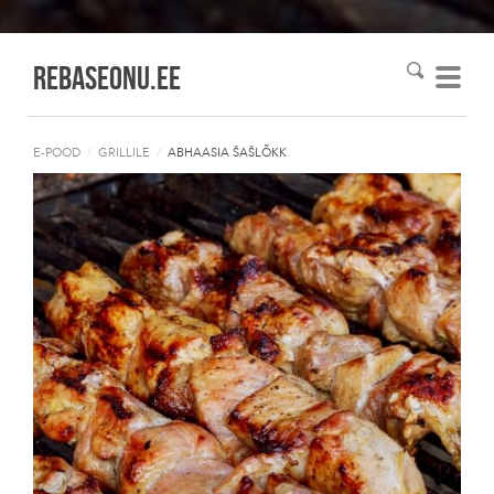
Rebaseonu.EE
E-POOD
/
GRILLILE
/
ABHAASIA ŠAŠLÕKK